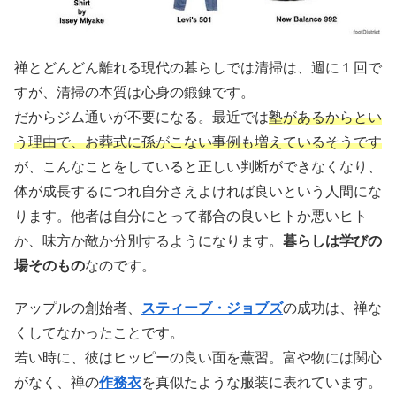
禅とどんどん離れる現代の暮らしでは清掃は、週に１回で
すが、清掃の本質は心身の鍛錬です。
だからジム通いが不要になる。最近では
塾があるからとい
う理由で、お葬式に孫がこない事例も増えているそうです
が、こんなことをしていると正しい判断ができなくなり、
体が成長するにつれ自分さえよければ良いという人間にな
ります。他者は自分にとって都合の良いヒトか悪いヒト
か、味方か敵か分別するようになります。
暮らしは学びの
場そのもの
なのです。
アップルの創始者、
スティーブ・ジョブズ
の成功は、禅な
くしてなかったことです。
若い時に、彼はヒッピーの良い面を薫習。富や物には関心
がなく、禅の
作務衣
を真似たような服装に表れています。