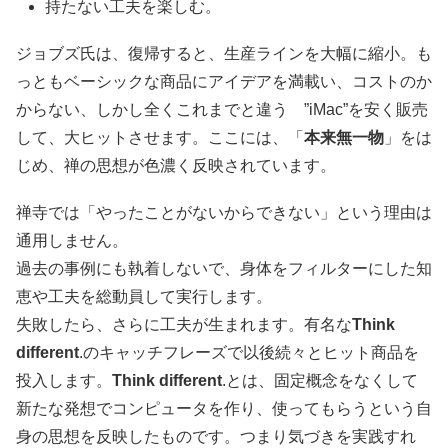
持たない工夫を楽しむ。
ジョブズ氏は、復帰すると、生産ラインを大幅に縮小。も
っともベーシックな商品にアイデアを満載い、コストのか
からない、しかし全くこれまでと違う ”iMac”を安く販売
して、大ヒットさせます。ここには、「
本来無一物
」をは
じめ、禅の思想が色濃く反映されています。
禅寺では「やったことがないからできない」という理由は
通用しません。
過去の事例にも執着しないで、身体をフィルターにした知
恵や工夫を総動員して実行します。
失敗したら、さらに工夫が生まれます。有名な
Think
different
.のキャッチフレーズで以後続々とヒット商品を
投入します。
Think different
.とは、固定概念をなくして
新たな発想でコンピュータを作り、使ってもらうという自
身の思想を反映したものです。つまり気づきを実践すれ