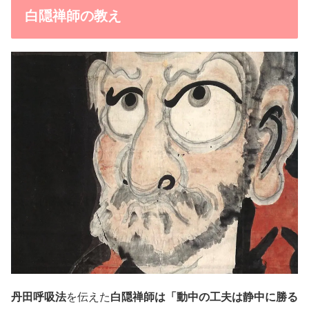
白隠禅師の教え
丹田呼吸法
を伝えた
白隠禅師は「動中の工夫は静中に勝る