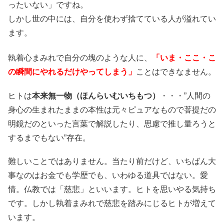
ったいない」ですね。
しかし世の中には、自分を使わず捨てている人が溢れてい
ます。
執着心まみれで自分の塊のような人に、
「いま・ここ・こ
の瞬間にやれるだけやってしまう」
ことはできなません。
ヒトは
本来無一物（ほんらいむいちもつ）
・・・”人間の
身心の生まれたままの本性は元々ピュアなもので菩提だの
明鏡だのといった言葉で解説したり、思慮で推し量ろうと
するまでもない”存在。
難しいことではありません。当たり前だけど、いちばん大
事なのはお金でも学歴でも、いわゆる道具ではない。愛
情。仏教では「慈悲」といいます。ヒトを思いやる気持ち
です。しかし執着まみれで慈悲を踏みにじるヒトが増えて
います。