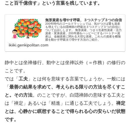
こと百千億倍す」という言葉を残しています。
無形資産を増やす呼吸、３つステップ３つの自信
200年時代のゴールドラッシュでは、気がつけば愛も資産
も増えている白隠禅師の呼吸法３つステップ３つの自信に
ついてお話しします。 無形資産、つまり生産性資産・活力
資産・変身資産、200年婚をハッピーにするパートナー資
産は、金融資産に関わる大切な資産。これらの資産を横隔
膜を動かす呼吸法で増やす方法のご紹介。
ikiiki.genkipolitan.com
静中とは坐禅修行、動中とは坐禅以外（＝作務）の修行の
ことです。
では「
工夫
」とは何を意味する言葉でしょうか。一般には
「
最善の結果を求めて、考えられる限りの方法を尽くすこ
と。その方法
。のことですが、白隠禅師の意味する工夫と
は「禅定」あるいは「精進」に通じる工夫でしょう。
禅定
とは、心静かに瞑想することで得られる心の安らいだ状態
です。