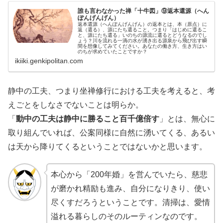
誰も言わなかった禅「十牛図」⑨返本還源（へん
ぽんげんげん）
返本還源（へんぽんげんげん）の返本とは、本（原点）に
返（還る）、源にたち還ること。つまり「はじめに還るこ
と、源にたち還る」いのちの源流に還るとどうなるのでし
ょう？川を流れる一滴の水が湧き出る源泉から飛び出す瞬
間を想像してみてください。あなたの働き方、生き方はい
のちが求めていたことですか？
ikiiki.genkipolitan.com
静中の工夫、つまり坐禅修行における工夫を考えると、考
えごとをしなさでないことは明らか。
「
動中の工夫は静中に勝ること百千億倍す
」とは、無心に
取り組んでいれば、公案同様に自然に湧いてくる、あるい
は天から降りてくるということではないかと思います。
本心から「200年婚」を営んでいたら、慈悲
が磨かれ精励も進み、自分になりきり、使い
尽くすだろうということです。清掃は、愛情
溢れる暮らしのそのルーティンなのです。