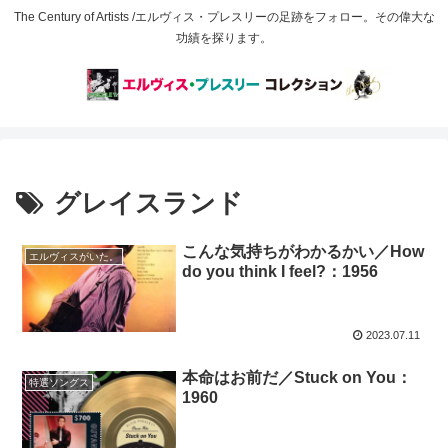
The Century of Artists /エルヴィス・プレスリーの足跡をフォロー。その偉大な
功績を探ります。
グレイスランド
こんな気持ちがわかるかい／How
エルヴィスがいた。
do you think I feel?：1956
2023.07.11
本命はお前だ／Stuck on You：
特選ソングス
1960