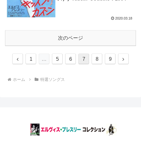
2020.03.18
次のページ
前
次
1
…
5
6
7
8
9
へ
へ
ホーム
特選ソングス