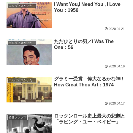
I Want You,I Need You , I Love
エルヴィスがいた。
You：1956
2020.04.21
ただひとりの男／I Was The
エルヴィスがいた。
One：56
2020.04.19
グラミー受賞 偉大なるかな神 /
エルヴィスがいた。
How Great Thou Art：1974
2020.04.17
ロックンロール史上最大の悲劇と
特選ソングス
「ラビング・ユー・ベイビー」