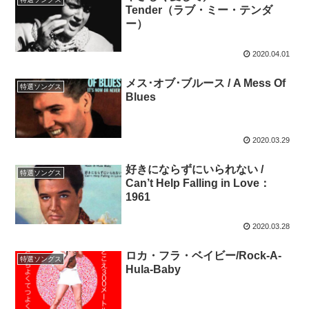
Tender（ラブ・ミー・テンダ
ー）
2020.04.01
メス･オブ･ブルース / A Mess Of
特選ソングス
Blues
2020.03.29
好きにならずにいられない /
特選ソングス
Can’t Help Falling in Love：
1961
2020.03.28
ロカ・フラ・ベイビー/Rock-A-
特選ソングス
Hula-Baby